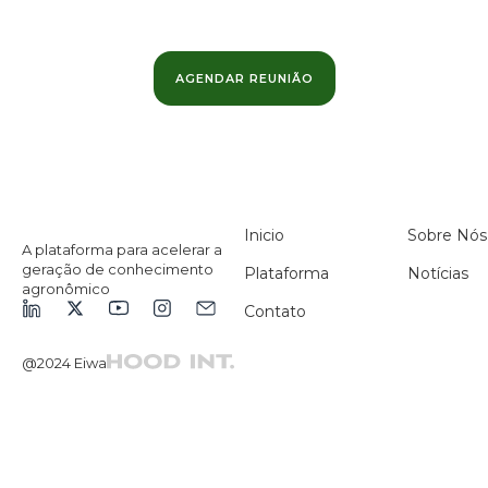
Podemos ajudar a maximizar o valor dos seus dados
e otimizar as suas margens.
AGENDAR REUNIÃO
Inicio
Sobre Nós
A plataforma para acelerar a
geração de conhecimento
Plataforma
Notícias
agronômico
Contato
@2024 Eiwa