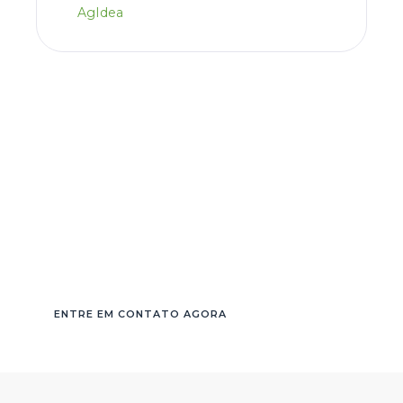
AgIdea
Conheça nossa
plataforma, consulte um
especialista e solicite uma
demonstração gratuita
ENTRE EM CONTATO AGORA